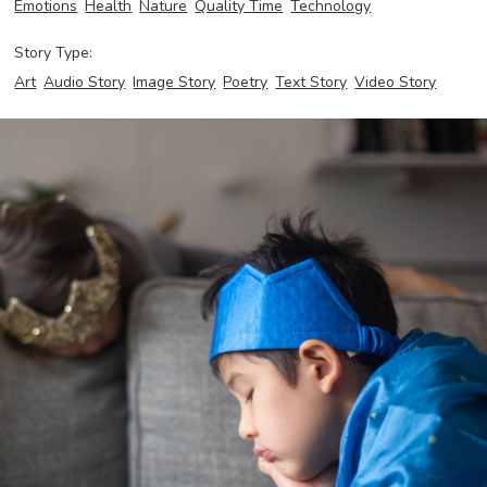
Emotions
Health
Nature
Quality Time
Technology
Story Type:
Art
Audio Story
Image Story
Poetry
Text Story
Video Story