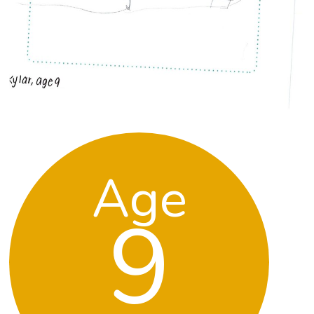
Age
9