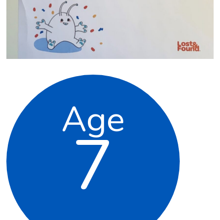
Age
7