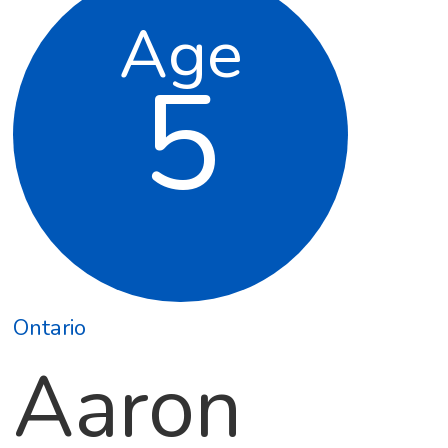
Age
5
Ontario
Aaron