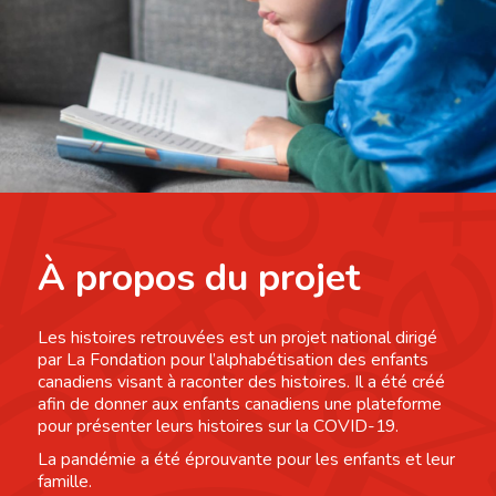
À propos du projet
Les histoires retrouvées est un projet national dirigé
par La Fondation pour l’alphabétisation des enfants
canadiens visant à raconter des histoires. Il a été créé
afin de donner aux enfants canadiens une plateforme
pour présenter leurs histoires sur la COVID-19.
La pandémie a été éprouvante pour les enfants et leur
famille.